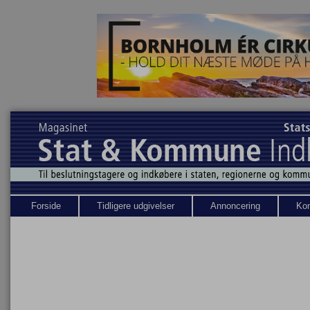
Forside
Tidligere udgivelser
Annoncering
Kon